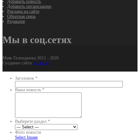
Добавить новость
Добавить организацию
Реклама на сайте
Обратная связь
Редакция
Мы в соц.сетях
Маяк Геленджика 2012 - 2026
Создание сайта
It-Gel.ru
Заголовок
*
Ваша новость
*
Выберите раздел
*
Фото новости
Select Image