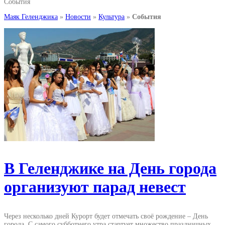
События
Маяк Геленджика
»
Новости
»
Культура
»
События
В Геленджике на День города
организуют парад невест
Через несколько дней Курорт будет отмечать своё рождение – День
города. С самого субботнего утра стартует множество праздничных