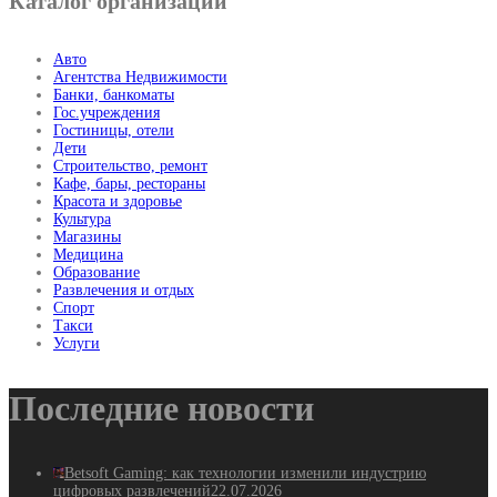
Каталог организаций
Авто
Агентства Недвижимости
Банки, банкоматы
Гос.учреждения
Гостиницы, отели
Дети
Строительство, ремонт
Кафе, бары, рестораны
Красота и здоровье
Культура
Магазины
Медицина
Образование
Развлечения и отдых
Спорт
Такси
Услуги
Последние новости
Betsoft Gaming: как технологии изменили индустрию
цифровых развлечений
22.07.2026