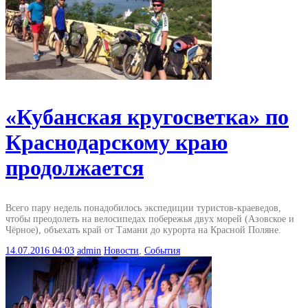
«Кубанская кругосветка» по
Краснодарскому краю
продолжается
Всего пару недель понадобилось экспедиции туристов-краеведов,
чтобы преодолеть на велосипедах побережья двух морей (Азовское и
Чёрное), объехать край от Тамани до курорта на Красной Поляне.
14.07.2016
04:03
admin
Новости
,
События