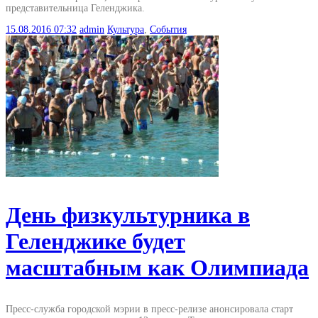
представительница Геленджика.
15.08.2016
07:32
admin
Культура
,
События
День физкультурника в
Геленджике будет
масштабным как Олимпиада
Пресс-служба городской мэрии в пресс-релизе анонсировала старт