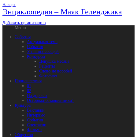
Наверх
Энциклопедия – Маяк Геленджика
Добавить организацию
Меню
События
Актуальная тема
События
У наших соседей
Конкурсы
Девушка месяца
Рецепты
Слово не воробей
Фотофакт
Происшествия
01
02
На дорогах
Осторожно: мошенники!
Культура
Выставки
Интервью
События
Спектакли
Фильмы
Общество