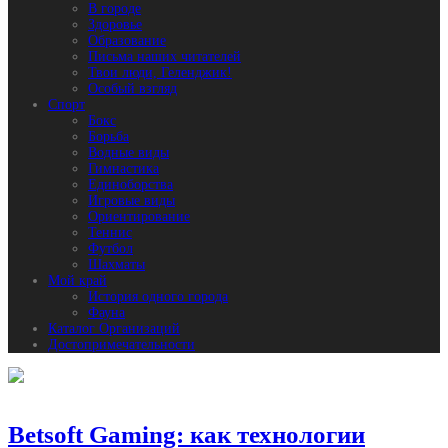
В городе
Здоровье
Образование
Письма наших читателей
Твои люди, Геленджик!
Особый взгляд
Спорт
Бокс
Борьба
Водные виды
Гимнастика
Единоборства
Игровые виды
Ориентирование
Теннис
Футбол
Шахматы
Мой край
История одного города
Фауна
Каталог Организаций
Достопримечательности
Betsoft Gaming: как технологии